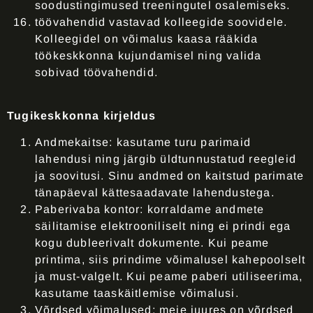
soodustingimused treeningutel osalemiseks.
töövahendid vastavad kolleegide soovidele
.
Kolleegidel on võimalus kaasa rääkida
töökeskkonna kujundamisel ning valida
sobivad töövahendid.
Tugikeskkonna kirjeldus
Andmekaitse:
kasutame turu parimaid
lahendusi ning järgib üldtunnustatud reegleid
ja soovitusi. Sinu andmed on kaitstud parimate
tänapäeval kättesaadavate lahendustega.
Paberivaba kontor
: korraldame andmete
säilitamise elektrooniliselt ning ei prindi ega
kogu dubleerivalt dokumente. Kui peame
printima, siis prindime võimalusel kahepoolselt
ja must-valgelt. Kui peame paberi utiliseerima,
kasutame taaskäitlemise võimalusi.
Võrdsed võimalused
: meie juures on võrdsed