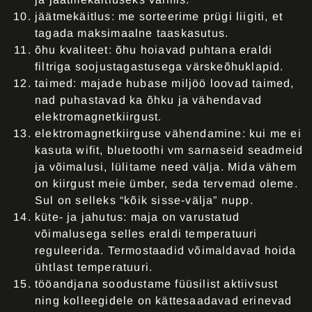
jäätmekäitlus
: me sorteerime prügi liigiti, et
tagada maksimaalne taaskasutus.
õhu kvaliteet:
õhu hoiavad puhtana eraldi
filtriga soojustagastusega värskeõhuklapid.
taimed
: majade hubase miljöö loovad taimed,
nad puhastavad ka õhku ja vähendavad
elektromagnetkiirgust.
elektromagnetkiirguse vähendamine
: kui me ei
kasuta wifit, bluetoothi vm sarnaseid seadmeid
ja võimalusi, lülitame need välja. Mida vähem
on kiirgust meie ümber, seda tervemad oleme.
Sul on selleks “kõik sisse-välja” nupp.
küte- ja jahutus
: maja on varustatud
võimalusega selles eraldi temperatuuri
reguleerida. Termostaadid võimaldavad hoida
ühtlast temperatuuri.
tööandjana soodustame füüsilist aktiivsust
ning kolleegidele on kättesaadavad erinevad