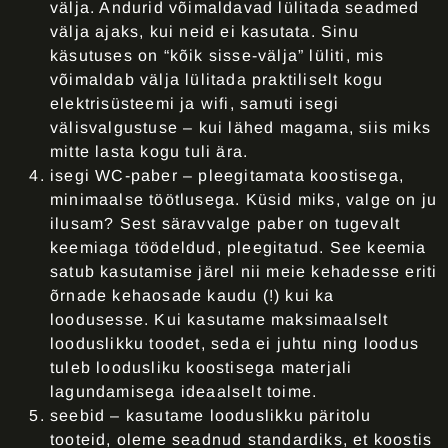
välja. Andurid võimaldavad lülitada seadmed
välja ajaks, kui neid ei kasutata. Sinu
käsutuses on “kõik sisse-välja” lüliti, mis
võimaldab välja lülitada praktiliselt kogu
elektrisüsteemi ja wifi, samuti isegi
välisvalgustuse – kui lähed magama, siis miks
mitte lasta kogu tuli ära.
isegi WC-paber
– pleegitamata koostisega,
minimaalse töötlusega. Küsid miks, valge on ju
ilusam? Sest säravvalge paber on tugevalt
keemiaga töödeldud, pleegitatud. See keemia
satub kasutamise järel nii meie kehadesse eriti
õrnade kehaosade kaudu (!) kui ka
loodusesse. Kui kasutame maksimaalselt
looduslikku toodet, seda ei juhtu ning loodus
tuleb loodusliku koostisega materjali
lagundamisega ideaalselt toime.
seebid
– kasutame looduslikku päritolu
tooteid, oleme seadnud standardiks, et koostis