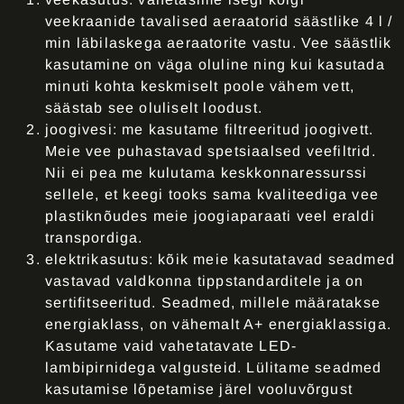
veekraanide tavalised aeraatorid säästlike
4 l /
min
läbilaskega aeraatorite vastu. Vee säästlik
kasutamine on väga oluline ning kui kasutada
minuti kohta keskmiselt poole vähem vett,
säästab see oluliselt loodust.
joogivesi
: me kasutame filtreeritud joogivett.
Meie vee puhastavad spetsiaalsed veefiltrid.
Nii ei pea me kulutama keskkonnaressurssi
sellele, et keegi tooks sama kvaliteediga vee
plastiknõudes meie joogiaparaati veel eraldi
transpordiga.
elektrikasutus
: kõik meie kasutatavad seadmed
vastavad valdkonna tippstandarditele ja on
sertifitseeritud. Seadmed, millele määratakse
energiaklass, on vähemalt A+ energiaklassiga.
Kasutame vaid vahetatavate LED-
lambipirnidega valgusteid. Lülitame seadmed
kasutamise lõpetamise järel vooluvõrgust