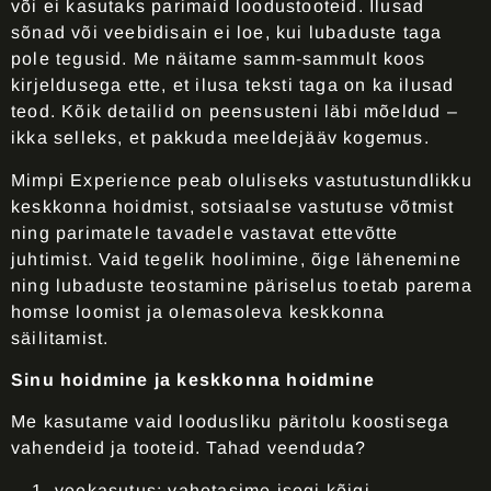
või ei kasutaks parimaid loodustooteid. Ilusad
sõnad või veebidisain ei loe, kui lubaduste taga
pole tegusid. Me näitame samm-sammult koos
kirjeldusega ette, et ilusa teksti taga on ka ilusad
teod. Kõik detailid on peensusteni läbi mõeldud –
ikka selleks, et pakkuda meeldejääv kogemus.
Mimpi Experience peab oluliseks vastutustundlikku
keskkonna hoidmist, sotsiaalse vastutuse võtmist
ning parimatele tavadele vastavat ettevõtte
juhtimist. Vaid tegelik hoolimine, õige lähenemine
ning lubaduste teostamine päriselus toetab parema
homse loomist ja olemasoleva keskkonna
säilitamist.
Sinu hoidmine ja keskkonna hoidmine
Me kasutame vaid loodusliku päritolu koostisega
vahendeid ja tooteid. Tahad veenduda?
veekasutus
: vahetasime isegi kõigi