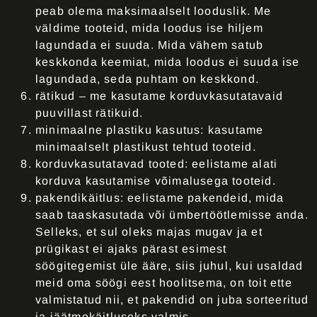
peab olema maksimaalselt looduslik. Me
väldime tooteid, mida loodus ise hiljem
lagundada ei suuda. Mida vähem satub
keskkonda keemiat, mida loodus ei suuda ise
lagundada, seda puhtam on keskkond.
rätikud
– me kasutame korduvkasutatavaid
puuvillast rätikuid.
minimaalne plastiku kasutus
: kasutame
minimaalselt plastikust tehtud tooteid.
korduvkasutatavad tooted
: eelistame alati
korduva kasutamise võimalusega tooteid.
pakendikäitlus: eelistame pakendeid, mida
saab taaskasutada või ümbertöötlemisse anda.
Selleks, et sul oleks majas mugav ja et
prügikast ei ajaks pärast esimest
söögitegemist üle ääre, siis juhul, kui usaldad
meid oma söögi eest hoolitsema, on toit ette
valmistatud nii, et pakendid on juba sorteeritud
ja jäätmekäitluseks valmis.