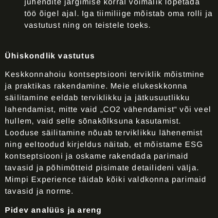
juhendite järgimise korral võimalik lõpetada
töö õigel ajal. Iga tiimiliige mõistab oma rolli ja
vastutust ning on teistele toeks.
Ühiskondlik vastutus
Keskkonnahoiu kontseptsiooni terviklik mõistmine
ja praktikas rakendamine
. Meie elukeskkonna
säilitamine eeldab terviklikku ja jätkusuutlikku
lahendamist, mitte vaid „CO
2
vähendamist“ või veel
hullem, vaid selle sõnakõlksuna kasutamist.
Looduse säilitamine nõuab terviklikku lähenemist
ning eeltoodud kirjeldus näitab, et mõistame ESG
kontseptsiooni ja oskame rakendada parimaid
tavasid ja põhimõtteid pisimate detailideni välja.
Mimpi Experience täidab kõiki valdkonna parimaid
tavasid ja norme
.
Pidev analüüs ja areng