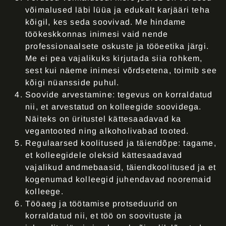
võimalused läbi lüüa ja edukalt karjääri teha
kõigil, kes seda soovivad. Me hindame
töökeskkonnas inimesi vaid nende
professionaalsete oskuste ja tööeetika järgi.
Me ei pea vajalikuks kirjutada siia rohkem,
sest kui näeme inimesi võrdsetena, toimib see
kõigi nüansside puhul.
Soovide arvestamine
: tegevus on korraldatud
nii, et arvestatud on kolleegide soovidega.
Näiteks on üritustel kättesaadavad ka
vegantooted ning alkoholivabad tooted.
Regulaarsed koolitused ja täiendõpe
: tagame,
et kolleegidele oleksid kättesaadavad
vajalikud andmebaasid, täiendkoolitused ja et
kogenumad kolleegid juhendavad nooremaid
kolleege.
Tööaeg ja töötamise protseduurid on
korraldatud nii
, et töö on soovituste ja