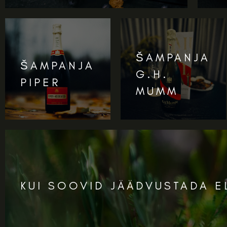
ŠAMPANJA
ŠAMPANJA
G.H.
PIPER
MUMM
KUI SOOVID JÄÄDVUSTADA 