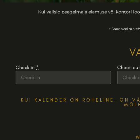
Kui valisid peegelmaja elamuse või kontori lood
* Saadaval suveh
V
Check-in
*
Check-ou
KUI KALENDER ON ROHELINE, ON V
MÕL
W