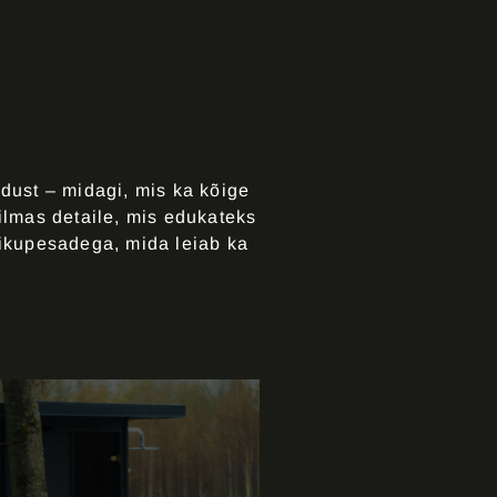
ust – midagi, mis ka kõige
lmas detaile, mis edukateks
tikupesadega, mida leiab ka