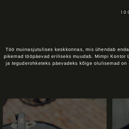
10
Töö muinasjutulises keskkonnas, mis ühendab endas
pikemad tööpäevad eriliseks muudab. Mimpi Kontor L
ja teguderohketeks päevadeks kõige olulisemad on –