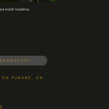
d eraldi lisadena.
R ON PUNANE, ON
RE