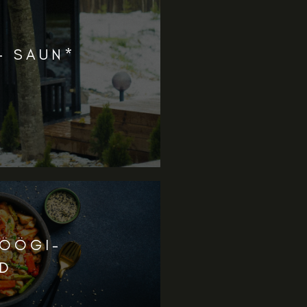
+ SAUN*
ÖÖGI-
UD