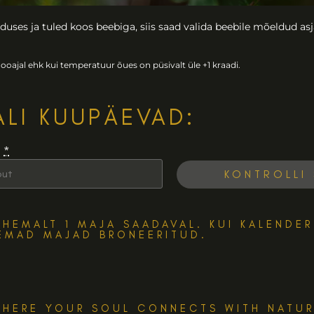
uses ja tuled koos beebiga, siis saad valida beebile mõeldud asja
ooajal ehk kui temperatuur õues on püsivalt üle +1 kraadi.
ALI KUUPÄEVAD:
t
*
ÄHEMALT 1 MAJA SAADAVAL. KUI KALENDE
EMAD MAJAD BRONEERITUD.
HERE YOUR SOUL CONNECTS WITH NATU