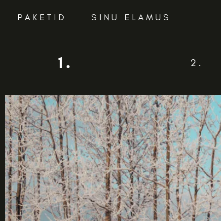
PAKETID
SINU ELAMUS
1.
2.