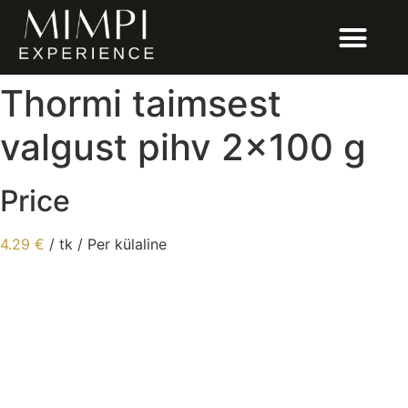
Thormi taimsest
valgust pihv 2×100 g
Price
4.29
€
/ tk / Per külaline