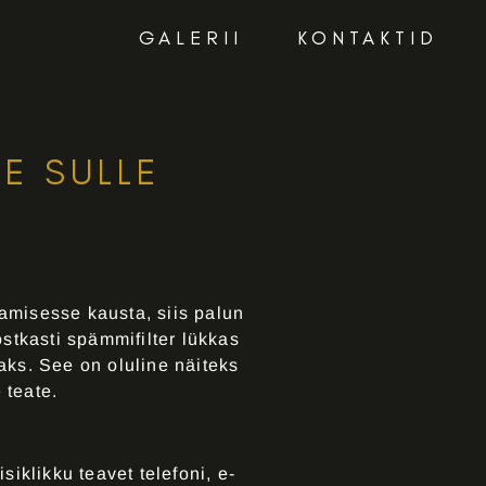
GALERII
KONTAKTID
ME SULLE
eamisesse kausta, siis palun
stkasti spämmifilter lükkas
jaks. See on oluline näiteks
 teate.
klikku teavet telefoni, e-