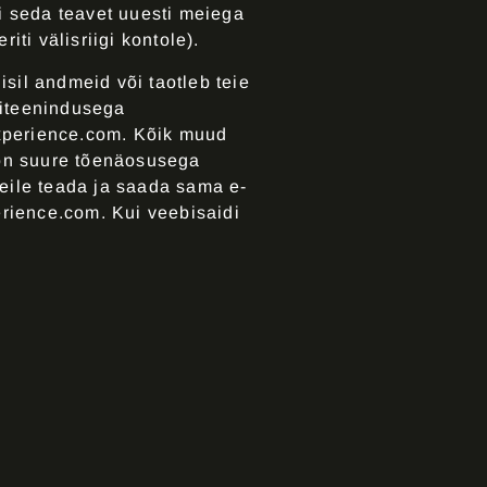
i seda teavet uuesti meiega
ti välisriigi kontole).
isil andmeid või taotleb teie
diteenindusega
xperience.com. Kõik muud
 on suure tõenäosusega
meile teada ja saada sama e-
erience.com
. Kui veebisaidi