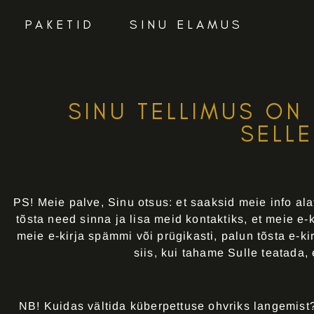
PAKETID
SINU ELAMUS
SINU TELLIMUS ON
SELLE
PS! Meie palve, Sinu otsus: et saaksid meie info alat
tõsta need sinna ja lisa meid kontaktiks, et meie e
meie e-kirja spämmi või prügikasti, palun tõsta e-ki
siis, kui tahame Sulle teatada,
NB! Kuidas vältida küberpettuse ohvriks langemist?