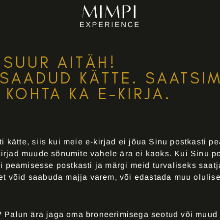
SUUR AITÄH!
 SAADUD KÄTTE. SAATSI
 KOHTA KA E-KIRJA.
i kätte, siis kui meie e-kirjad ei jõua Sinu postkasti p
-kirjad muude sõnumite vahele ära ei kaoks. Kui Sinu po
ri peamisesse postkasti ja märgi meid turvaliseks saat
 et võid saabuda majja varem, või edastada muu olulise
 Palun ära jaga oma broneerimisega seotud või muud isi