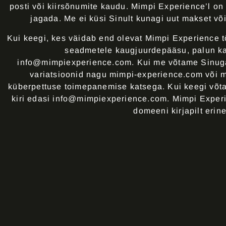
posti või kiirsõnumite kaudu. Mimpi Experience’l o
jagada. Me ei küsi Sinult kunagi uut makset või
Kui keegi, kes väidab end olevat Mimpi Experience tööt
seadmetele kaugjuurdepääsu, palun ka
info@mimpiexperience.com
. Kui me võtame Sinug
variatsioonid nagu mimpi-experience.com või 
küberpettuse toimepanemise katsega. Kui keegi võtab
kiri edasi
info@mimpiexperience.com
. Mimpi Exper
domeeni kirjapilt erin