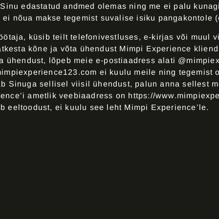
n Sinu edastatud andmed olemas ning me ei palu kunag
 ei nõua makse tegemist suvalise isiku pangakontole (eri
aja, küsib teilt telefonivestluses, e-kirjas või muul vi
tkesta kõne ja võta ühendust Mimpi Experience klien
a ühendust, lõpeb meie e-postiaadress alati @mimpie
mimpiexperience123.com ei kuulu meile ning tegemist
 Sinuga sellisel viisil ühendust, palun anna sellest 
ience’i ametlik veebiaadress on
https://www.mimpiexp
eb eeltoodust, ei kuulu see leht Mimpi Experience’le.