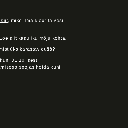
siit
, miks ilma kloorita vesi
Loe siit
kasuliku mõju kohta.
mist üks karastav dušš?
kuni 31.10, sest
tmisega soojas hoida kuni