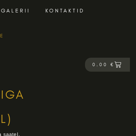
GALERII
KONTAKTID
RE
0.00
€
0.00
€
MIGA
L)
 saatel.