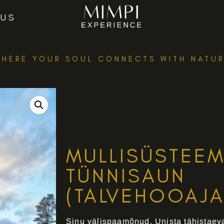
MUS
HERE YOUR SOUL CONNECTS WITH NATU
MULLISÜSTEE
TÜNNISAUN
(TALVEHOOAJA
Sinu välispaamõnud. Unista tähistaeva